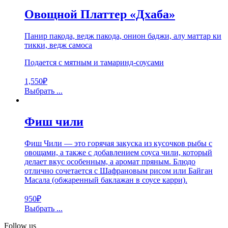
Овощной Платтер «Дхаба»
Панир пакода, ведж пакода, онион баджи, алу маттар ки
тикки, ведж самоса
Подается с мятным и тамаринд-соусами
1,550
₽
Выбрать ...
Фиш чили
Фиш Чили — это горячая закуска из кусочков рыбы с
овощами, а также с добавлением соуса чили, который
делает вкус особенным, а аромат пряным. Блюдо
отлично сочетается с Шафрановым рисом или Байган
Масала (обжаренный баклажан в соусе карри).
950
₽
Выбрать ...
Follow us