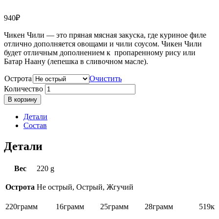
940
₽
Чикен Чили — это пряная мясная закуска, где куриное филе
отлично дополняется овощами и чили соусом. Чикен Чили
будет отличным дополнением к пропаренному рису или
Батар Наану (лепешка в сливочном масле).
Острота
Очистить
Количество
В корзину
Детали
Состав
Детали
Вес
220 g
Острота
Не острый, Острый, Жгучий
220
грамм
16
грамм
25
грамм
28
грамм
519
кк