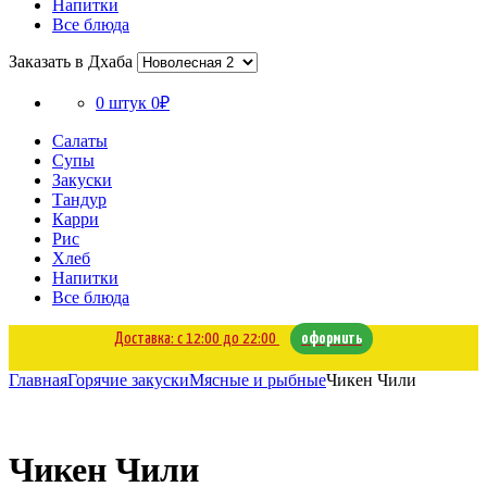
Напитки
Все блюда
Заказать в Дхаба
0 штук
0₽
Салаты
Супы
Закуски
Тандур
Карри
Рис
Хлеб
Напитки
Все блюда
Доставка: с 12:00 до 22:00
оформить
Главная
Горячие закуски
Мясные и рыбные
Чикен Чили
Чикен Чили