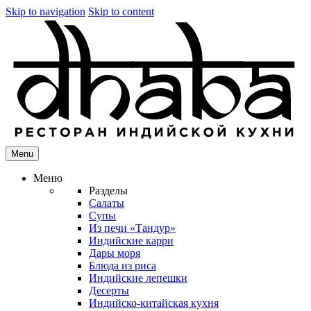
Skip to navigation
Skip to content
Menu
Меню
Разделы
Салаты
Супы
Из печи «Тандур»
Индийские карри
Дары моря
Блюда из риса
Индийские лепешки
Десерты
Индийско-китайская кухня