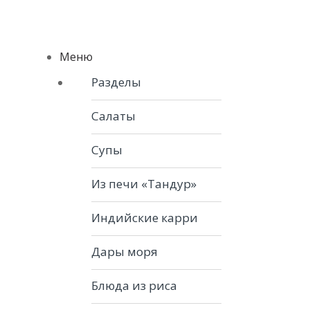
Skip to navigation
Skip to content
Menu
Меню
Разделы
Салаты
Супы
Из печи «Тандур»
Индийские карри
Дары моря
Блюда из риса