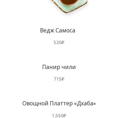
Ведж Самоса
520
₽
Панир чили
715
₽
Овощной Платтер «Дхаба»
1,550
₽