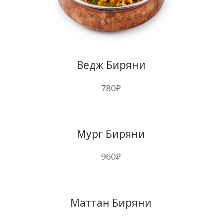
Ведж Биряни
780
₽
Мург Биряни
960
₽
Маттан Биряни