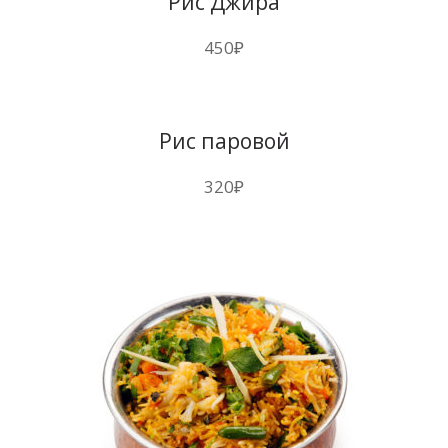
Рис Джира
450
₽
Рис паровой
320
₽