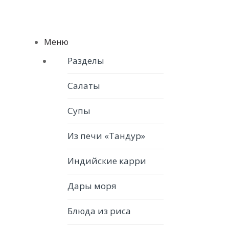
Skip to navigation
Skip to content
Menu
Меню
Разделы
Салаты
Супы
Из печи «Тандур»
Индийские карри
Дары моря
Блюда из риса