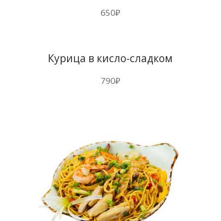
650
₽
Курица в кисло-сладком
соусе
790
₽