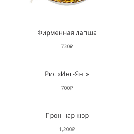
Фирменная лапша
730
₽
Рис «Инг-Янг»
700
₽
Прон нар кюр
1,200
₽