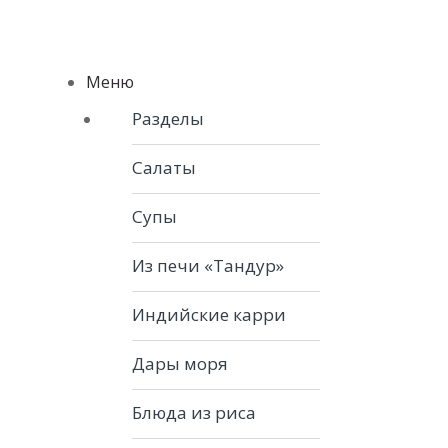
Skip to navigation
Skip to content
Menu
Меню
Разделы
Салаты
Супы
Из печи «Тандур»
Индийские карри
Дары моря
Блюда из риса