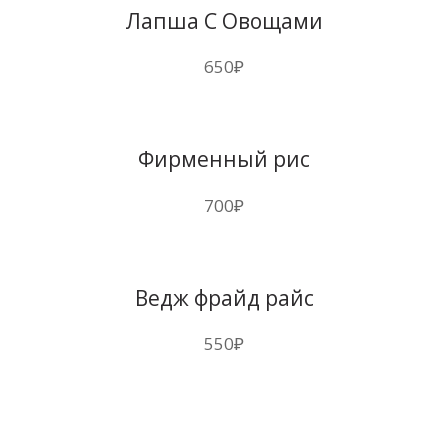
Лапша С Овощами
650
₽
Фирменный рис
700
₽
Ведж фрайд райс
550
₽