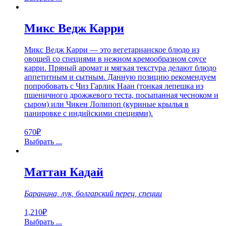
Микс Ведж Карри
Микс Ведж Карри — это вегетарианское блюдо из
овощей со специями в нежном кремообразном соусе
карри. Пряный аромат и мягкая текстура делают блюдо
аппетитным и сытным. Данную позицию рекомендуем
попробовать с Чиз Гарлик Наан (тонкая лепешка из
пшеничного дрожжевого теста, посыпанная чесноком и
сыром) или Чикен Лолипоп (куриные крылья в
панировке с индийскими специями).
670
₽
Выбрать ...
Маттан Кадай
Баранина, лук, болгарский перец, специи
1,210
₽
Выбрать ...