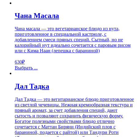
Чана Масала
Чана масала — это вегетарианское блюдо из нута,
приготовленное в специальной кастрюле, с
добавлением смеси пряных специй. Сытный, но не
калорийный нут идеально сочетается с паровым рисом
или с Кима Наан (лепешка с бараниной)
630
₽
Выбрать ...
Дал Тадка
Дал Тадка — это вегитарианское блюдо приготовленное
из светлой чечевицы. Нежная кремообразная текстура и
пряный аромат, за счет добавления специй, дают
сытость и позваляют сохранить физическую форму.
Богатое полезными свойствами блюдо отлично
сочетается с Маттан Биряни (Индийский плов с
бараниной, подается с райтой) или Тандури Роти