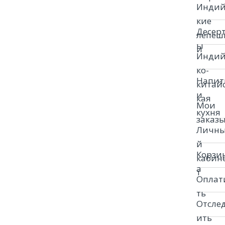
Индий
кие
Десер
лепеш
ы
и
Индий
ко-
Напит
китай
и
кая
Мои
кухня
заказ
Личн
й
Корзи
кабин
а
т
Оплат
ть
Отсле
ить