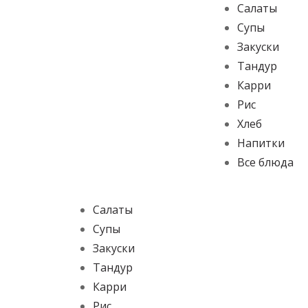
Салаты
Супы
Закуски
Тандур
Карри
Рис
Хлеб
Напитки
Все блюда
Салаты
Супы
Закуски
Тандур
Карри
Рис