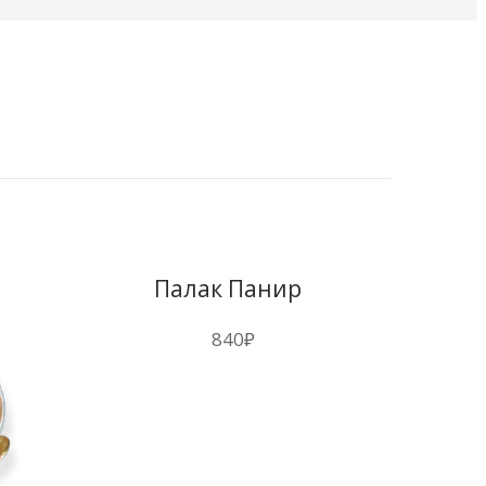
Палак Панир
840
₽