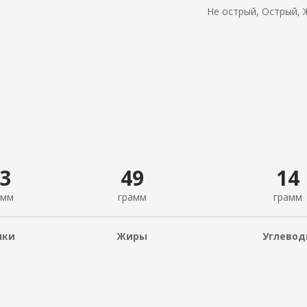
Не острый, Острый, 
3
49
14
амм
грамм
грамм
лки
Жиры
Углево