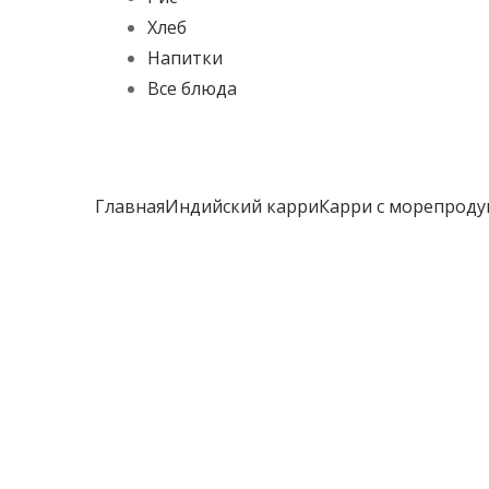
Хлеб
Напитки
Все блюда
Главная
Индийский карри
Карри с морепрод