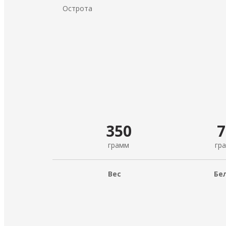
Острота
350
7
грамм
гр
Вес
Бе