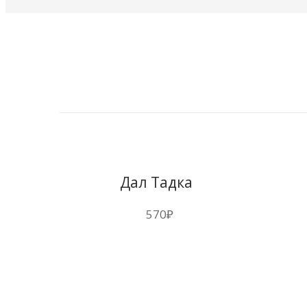
Дал Тадка
570
₽