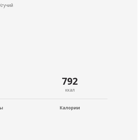
Жгучий
792
ккал
ды
Калории