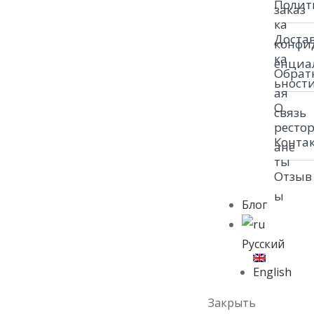
Полит
заказ
ка
Доста
конфи
ка
енциа
Обрат
ьност
ая
О
связь
ресто
Конта
ане
ты
Отзыв
ы
Блог
Русский
English
Закрыть