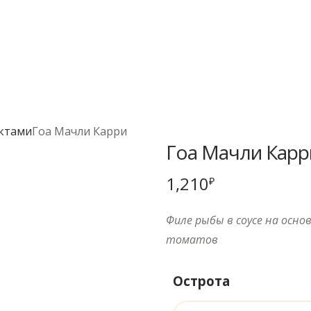
уктами
Гоа Мачли Карри
Гоа Мачли Карр
1,210
₽
Филе рыбы в соусе на осно
томатов
Острота