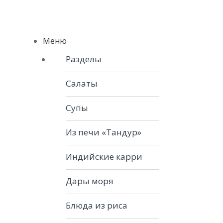
Skip to navigation
Skip to content
Menu
Меню
Разделы
Салаты
Супы
Из печи «Тандур»
Индийские карри
Дары моря
Блюда из риса