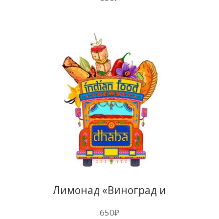
Лимонад «Виноград и
Жасмин» 1л
650
₽