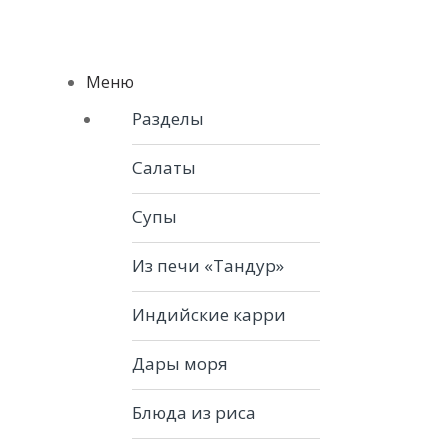
Skip to navigation
Skip to content
Menu
Меню
Разделы
Салаты
Супы
Из печи «Тандур»
Индийские карри
Дары моря
Блюда из риса