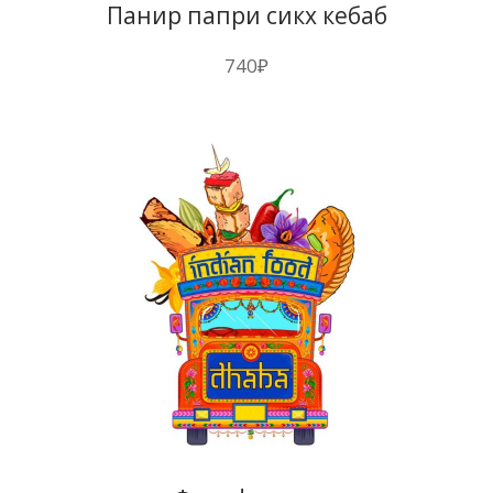
Панир папри сикх кебаб
740
₽